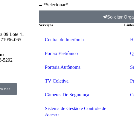
Solicitar Orç
Serviços
Links
a 09 Lote 41
F 71996-065
Central de Interfonia
H
Portão Eletrônico
Q
o:
56-5292
Portaria Autônoma
S
TV Coletiva
Pr
a.net
Câmeras De Segurança
C
Sistema de Gestão e Controle de
Acesso