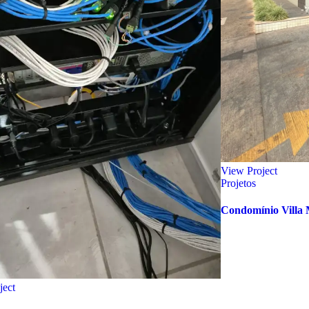
View Project
Projetos
Condomínio Villa 
ject