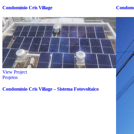
Condomínio Cris Village
Condomí
View Project
Projetos
Condomínio Cris Village – Sistema Fotovoltaico