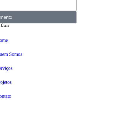
amento
 Úteis
ome
uem Somos
erviços
ojetos
ontato